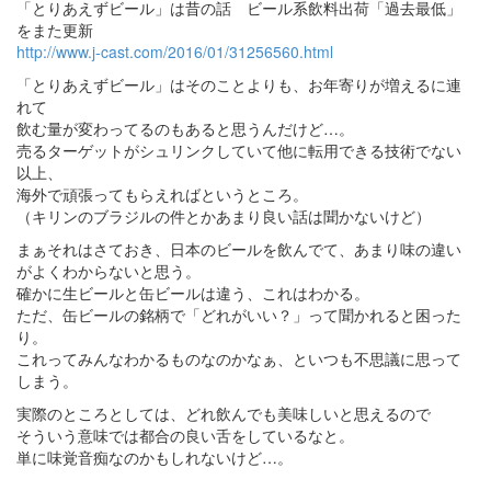
「とりあえずビール」は昔の話 ビール系飲料出荷「過去最低」
をまた更新
http://www.j-cast.com/2016/01/31256560.html
「とりあえずビール」はそのことよりも、お年寄りが増えるに連
れて
飲む量が変わってるのもあると思うんだけど…。
売るターゲットがシュリンクしていて他に転用できる技術でない
以上、
海外で頑張ってもらえればというところ。
（キリンのブラジルの件とかあまり良い話は聞かないけど）
まぁそれはさておき、日本のビールを飲んでて、あまり味の違い
がよくわからないと思う。
確かに生ビールと缶ビールは違う、これはわかる。
ただ、缶ビールの銘柄で「どれがいい？」って聞かれると困った
り。
これってみんなわかるものなのかなぁ、といつも不思議に思って
しまう。
実際のところとしては、どれ飲んでも美味しいと思えるので
そういう意味では都合の良い舌をしているなと。
単に味覚音痴なのかもしれないけど…。