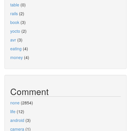
table
(0)
rails
(2)
book
(3)
yocto
(2)
avr
(3)
eating
(4)
money
(4)
Comment
none
(2854)
life
(12)
android
(3)
camera
(1)