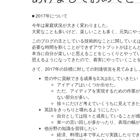
■ 2017年について
今年は家庭状況が大きく変わりました。
大変なことも多いけど、楽しいことも多く、元気にや
このブログの主としている技術的なことに関していえ
必要な時間を割くことができずアウトプットがほとん
本当に自分が楽しいと思えることをじっくりとやって
思えるようになってきたので、着実にやっていくこと
さて、2017年の目標に対しての到達状況を見てみまし
世の中に貢献できる成果を2,3は出していきたい
アイディアはいくつか出せた。
ただ、アイディアを実現するための作業が
ない部分が多い。
徐々にだけど考えていくうちに見えてきた
英語をきっちりと喋れるようにしたい
自分としては段々と成長していることが感
単一の言い回しが多かったり、表現の幅が
他分野の知識を習得したい
経済、料理は本で学んだり実践したりでき