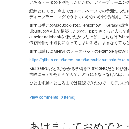
とあるデータの予測をしたいため、ディープラーニン
経緯としては、今まではルールベースでの予測だった
ディープラーニングでうまくいかないか試行錯誤して
まずは手元のMacBookProにTensorflow + Kerasの
UbuntuのVM上で構築したので、pipでさくっと入っ
Jupyter notebookを使いたかったけど、こちらはPy
依存関係が不適切になってしまい断念。まぁなくても
まずは試しにMNISTのデータセットのexampleを動
https://github.com/keras-team/keras/blob/master/exa
K520 GPUだと2秒かかる学習をi7-6700HQだと10
実際にモデルを組んでみて、どうにもならなければデ
ひとまず動くところまでは確認できたので、モデルの作
View comments (0 items)
あけましておめでと