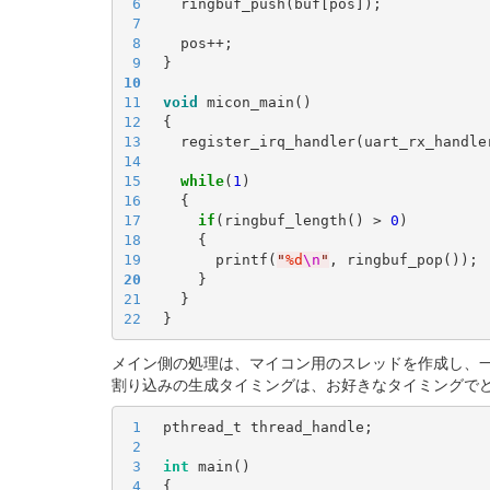
6
7
8
9
10
11
void
12
13
14
15
while
(
1
16
17
if
(ringbuf_length() > 
0
18
19
      printf(
"
%d
\n
"
20
21
22
メイン側の処理は、マイコン用のスレッドを作成し、
割り込みの生成タイミングは、お好きなタイミングで
1
2
3
int
4