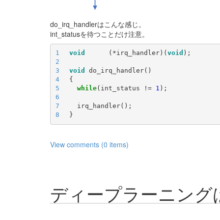
do_irq_handlerはこんな感じ。
int_statusを待つことだけ注意。
1
void
      (*irq_handler)(
void
2
3
void
4
5
while
(int_status != 
1
6
7
8
View comments (0 items)
ディープラーニング