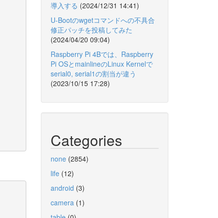
導入する
(2024/12/31 14:41)
U-Bootのwgetコマンドへの不具合
修正パッチを投稿してみた
(2024/04/20 09:04)
Raspberry Pi 4Bでは、Raspberry
Pi OSとmainlineのLinux Kernelで
serial0, serial1の割当が違う
(2023/10/15 17:28)
Categories
none
(2854)
life
(12)
android
(3)
camera
(1)
table
(0)