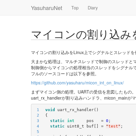
YasuharuNet
Top
Diary
マイコンの割り込みを
マイコンの割り込みをLinux上でシグナルとスレッド
大まかな処理は、マルチスレッドで制御のスレッドと
制御側からマイコンの処理相当のスレッドをシグナル
フルのソースコードは以下を参照。
https://github.com/yasuharu/micon_int_on_linux/
まずマイコン側の処理。UARTの受信を意図したもの。
uart_rx_handlerが割り込みハンドラ、micon_ma
1
void
2
3
static
int
     pos   = 
0
4
static
 uint8_t buf[] = 
"
test
"
5