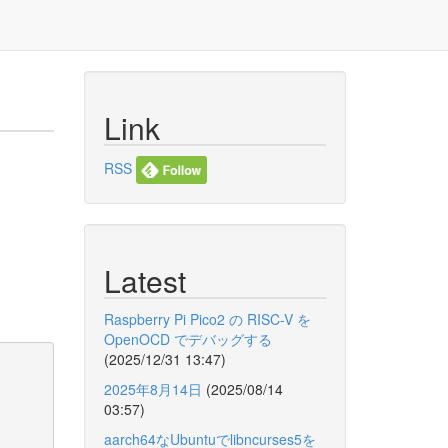
Link
RSS
Latest
Raspberry Pi Pico2 の RISC-V を
OpenOCD でデバッグする
(2025/12/31 13:47)
2025年8月14日
(2025/08/14
03:57)
aarch64なUbuntuでlibncurses5を