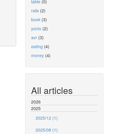
table
(0)
rails
(2)
book
(3)
yocto
(2)
avr
(3)
eating
(4)
money
(4)
All articles
2026
2025
2025/12 (1)
2025/08 (1)