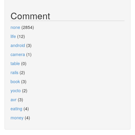
Comment
none
(2854)
life
(12)
android
(3)
camera
(1)
table
(0)
rails
(2)
book
(3)
yocto
(2)
avr
(3)
eating
(4)
money
(4)