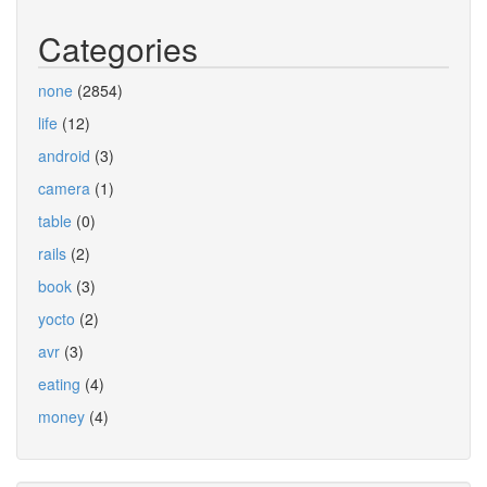
Categories
none
(2854)
life
(12)
android
(3)
camera
(1)
table
(0)
rails
(2)
book
(3)
yocto
(2)
avr
(3)
eating
(4)
money
(4)