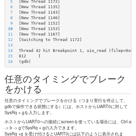
5
6
7
8
9
10
11
12
13
14
15
16
任意のタイミングでブレーク
をかける
任意のタイミングでブレークをかける（つまり実行を停止して、
gdbで操作できる状態にする）には、ホストからUART0に対して
SysRq + gを入力します。
ホストからUART0への接続にscreenを使っている場合には、Ctrl-a
-> b -> gでSysRq + gの入力できます。
SysRq +g を受け付けるとUART0には以下のように表示されま