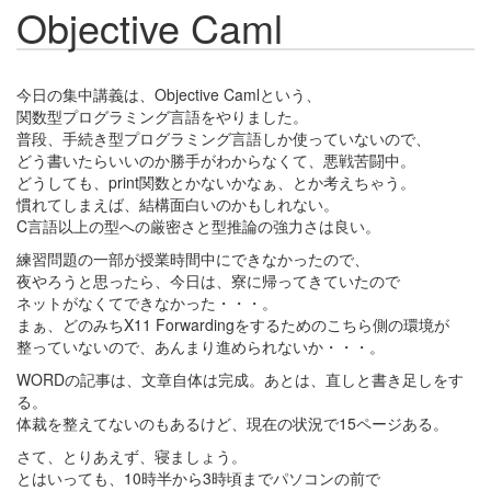
Objective Caml
今日の集中講義は、Objective Camlという、
関数型プログラミング言語をやりました。
普段、手続き型プログラミング言語しか使っていないので、
どう書いたらいいのか勝手がわからなくて、悪戦苦闘中。
どうしても、print関数とかないかなぁ、とか考えちゃう。
慣れてしまえば、結構面白いのかもしれない。
C言語以上の型への厳密さと型推論の強力さは良い。
練習問題の一部が授業時間中にできなかったので、
夜やろうと思ったら、今日は、寮に帰ってきていたので
ネットがなくてできなかった・・・。
まぁ、どのみちX11 Forwardingをするためのこちら側の環境が
整っていないので、あんまり進められないか・・・。
WORDの記事は、文章自体は完成。あとは、直しと書き足しをす
る。
体裁を整えてないのもあるけど、現在の状況で15ページある。
さて、とりあえず、寝ましょう。
とはいっても、10時半から3時頃までパソコンの前で