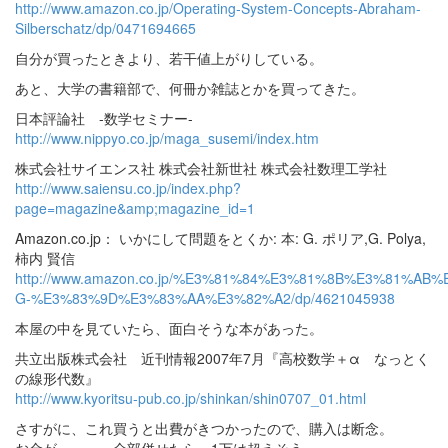
http://www.amazon.co.jp/Operating-System-Concepts-Abraham-
Silberschatz/dp/0471694665
自分が買ったときより、若干値上がりしている。
あと、大学の書籍部で、何冊か雑誌とかを買ってきた。
日本評論社 -数学セミナー-
http://www.nippyo.co.jp/maga_susemi/index.htm
株式会社サイエンス社 株式会社新世社 株式会社数理工学社
http://www.saiensu.co.jp/index.php?
page=magazine&amp;magazine_id=1
Amazon.co.jp： いかにして問題をとくか: 本: G. ポリア,G. Polya,
柿内 賢信
http://www.amazon.co.jp/%E3%81%84%E3%81%8B%E3%81
G-%E3%83%9D%E3%83%AA%E3%82%A2/dp/4621045938
本屋の中を見ていたら、面白そうな本があった。
共立出版株式会社 近刊情報2007年7月『高校数学＋α なっとく
の線形代数』
http://www.kyoritsu-pub.co.jp/shinkan/shin0707_01.html
さすがに、これ買うと出費がきつかったので、購入は断念。