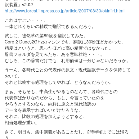
訳装置」v2.02
http://www.forest.impress.co.jp/article/2007/08/30/okiniiri.html
これはすごい・・・。
一体どれくらいの精度で翻訳できるんだろう。
試しに、徒然草の第89段を翻訳してみた。
Core 2 Duoの2GHzのマシンでも、翻訳に30秒ほどかかった。
精度はというと、思ったほどに高い精度ではなかった。
辞書フォルダを見てみたら、ある意味壮絶・・・。
むしろ、この辞書だけでも、利用価値は十分じゃないだろうか。
うーん、各時代ごとの代表作の原文・現代語訳データを保持して
おいて、
それと比較する処理をしてやれば、どうなんだろうか。
まぁ、そもそも、中高生がやるものなんて、各時代ごとの
代表作ばかりなのだから、もし、今言っていたのを
やろうとするのなら、純粋に原文と現代語訳の
データを表示すればいいだけだろうな。
それに、比較の処理を加えようとすると、
相当処理が重い。
さて、明日も、集中講義があることだし、2時半頃までには帰ろ
う。