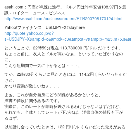
asahi.com：円高が急速に進行、ドル／円は昨年安値108.97円を意
識 - ロイターニュース - ビジネス
http://www.asahi.com/business/reuters/RTR200708170124.html
Yahoo!ファイナンス - USDJPY=X#stayhere
http://quote.yahoo.co.jp/q?
s=USDJPY=X&amp;d=c&amp;k=c3&amp;a=v&amp;p=m25,m75,s&amp
ということで、22時59分現在 113.780000 円/ドル だそうです。
ちょっと前に、友人とドルが高いなぁ、といっていたばかりなの
に、
こんな短期間で一気に下がるとは・・・。
てか、22時30分くらいに見たときには、114.2円くらいだったんだ
けど、
かなり変動が激しいねぇ。。。
まぁ、これが自分自身にどう関係があるかというと、
洋書の値段に関係あるのです。
実際に、このレートが即時反映されるわけじゃないはずだけど、
それでも、全体としてレートが下がれば、洋書自体の値段も下が
るはず。
以前話し合っていたときは、122 円/ドル くらいだった覚えがある