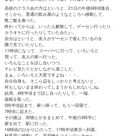
高校のクラス会の方はというと、21日の午後6時頃集合。
そこから、普通の飲み屋のようなところへ移動して、
晩ご飯を食べた。
終わってからは、いったん解散して、ゲーセン行ったり、
カラオケに行ったりしていたみたい。
自分はというと、友人がゲーセンで遊んでいるのを
隣で見ていたりした。
11時頃になって、スーパーに行って、いろいろと
買って、友人の家へ行った。
いろんなことを話し合いつつ、
テレビ見たりとかしながら過ごした。
まぁ、いろいろと大変ですよね・・・。
自分自身も、そこら辺をしっかりと考えないと、
何もしないまま終わってしまうかもしれないしね。
結局、4時半頃まで話し合ったりして、一端、
仮眠を取った。
5時半頃起きて、家へ帰って、もう一回寝て、
7時頃に起きた。
その後は、荷物とかをまとめて、午後の3時半に
家を出て、駅に行った。
16時頃のひかりにのって、17時半頃東京へ到着。
秋葉原に移動して、手荷物をコインロッカーへ。