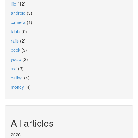
life
(12)
android
(3)
camera
(1)
table
(0)
rails
(2)
book
(3)
yocto
(2)
avr
(3)
eating
(4)
money
(4)
All articles
2026