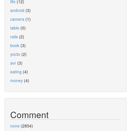
life
(12)
android
(3)
camera
(1)
table
(0)
rails
(2)
book
(3)
yocto
(2)
avr
(3)
eating
(4)
money
(4)
Comment
none
(2854)