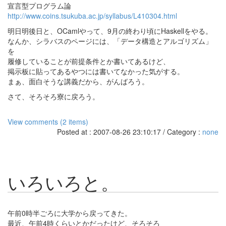
宣言型プログラム論
http://www.coins.tsukuba.ac.jp/syllabus/L410304.html
明日明後日と、OCamlやって、9月の終わり頃にHaskellをやる。
なんか、シラバスのページには、「データ構造とアルゴリズム」
を
履修していることが前提条件とか書いてあるけど、
掲示板に貼ってあるやつには書いてなかった気がする。
まぁ、面白そうな講義だから、がんばろう。
さて、そろそろ寮に戻ろう。
View comments (2 items)
Posted at : 2007-08-26 23:10:17 / Category :
none
いろいろと。
午前0時半ごろに大学から戻ってきた。
最近、午前4時くらいとかだったけど、そろそろ