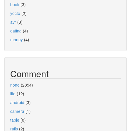
book
(3)
yocto
(2)
avr
(3)
eating
(4)
money
(4)
Comment
none
(2854)
life
(12)
android
(3)
camera
(1)
table
(0)
rails
(2)