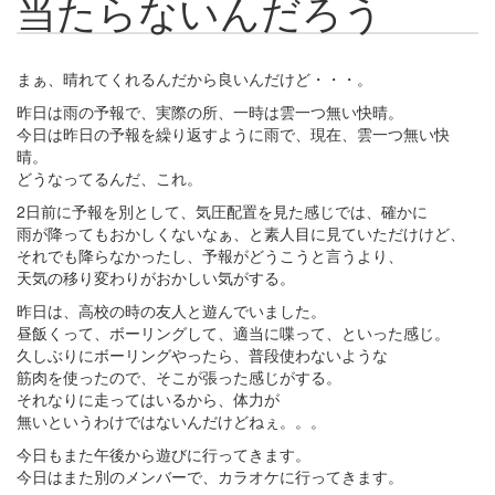
当たらないんだろう
まぁ、晴れてくれるんだから良いんだけど・・・。
昨日は雨の予報で、実際の所、一時は雲一つ無い快晴。
今日は昨日の予報を繰り返すように雨で、現在、雲一つ無い快
晴。
どうなってるんだ、これ。
2日前に予報を別として、気圧配置を見た感じでは、確かに
雨が降ってもおかしくないなぁ、と素人目に見ていただけけど、
それでも降らなかったし、予報がどうこうと言うより、
天気の移り変わりがおかしい気がする。
昨日は、高校の時の友人と遊んでいました。
昼飯くって、ボーリングして、適当に喋って、といった感じ。
久しぶりにボーリングやったら、普段使わないような
筋肉を使ったので、そこが張った感じがする。
それなりに走ってはいるから、体力が
無いというわけではないんだけどねぇ。。。
今日もまた午後から遊びに行ってきます。
今日はまた別のメンバーで、カラオケに行ってきます。