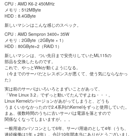
CPU：AMD K6-2 450MHz
メモリ：512MByte
HDD：8.4GByte
新しいマシンはこんな感じのスペック。
CPU：AMD Sempron 3400+ 35W
メモリ：2GByte（2GByte × 1）
HDD：80GByte×2（RAID 1）
新しいマシンは、つい先日まで安売りしていたML115の
部品を交換したものです。
これで、やっとWikiが動くようになる。
（今までのサーバだとレスポンスが悪くて、使う気にならなかっ
た）
実は前のサーバはいろいろとまずいことがあって、
「Vine Linux 3.2」でずっと動いてたんですよね・・・。
Linux Kernelのバージョンがあがってしまうと、どうも
うまくいかなかったので2.4系列のKernelをずっと使用していた。
まぁ、後数時間のうちに古いサーバは電源を落とすので
関係なくなってしまいますが。。。
一般用途のパソコンとして6年、サーバ用途のとして4年（うち、
連続稼働は1年 + 2年）、合計10年間本当にありがとうございまし