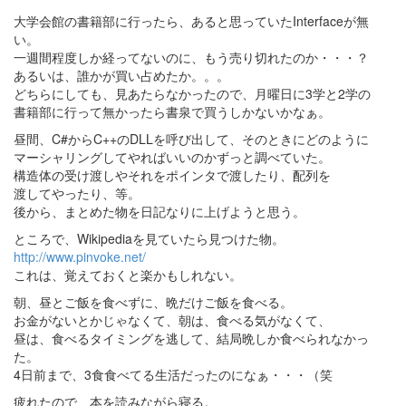
大学会館の書籍部に行ったら、あると思っていたInterfaceが無
い。
一週間程度しか経ってないのに、もう売り切れたのか・・・？
あるいは、誰かが買い占めたか。。。
どちらにしても、見あたらなかったので、月曜日に3学と2学の
書籍部に行って無かったら書泉で買うしかないかなぁ。
昼間、C#からC++のDLLを呼び出して、そのときにどのように
マーシャリングしてやればいいのかずっと調べていた。
構造体の受け渡しやそれをポインタで渡したり、配列を
渡してやったり、等。
後から、まとめた物を日記なりに上げようと思う。
ところで、Wikipediaを見ていたら見つけた物。
http://www.pinvoke.net/
これは、覚えておくと楽かもしれない。
朝、昼とご飯を食べずに、晩だけご飯を食べる。
お金がないとかじゃなくて、朝は、食べる気がなくて、
昼は、食べるタイミングを逃して、結局晩しか食べられなかっ
た。
4日前まで、3食食べてる生活だったのになぁ・・・（笑
疲れたので、本を読みながら寝る。