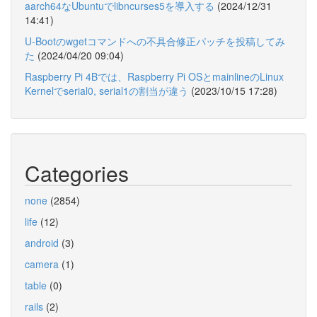
aarch64なUbuntuでlibncurses5を導入する
(2024/12/31
14:41)
U-Bootのwgetコマンドへの不具合修正パッチを投稿してみ
た
(2024/04/20 09:04)
Raspberry Pi 4Bでは、Raspberry Pi OSとmainlineのLinux
Kernelでserial0, serial1の割当が違う
(2023/10/15 17:28)
Categories
none
(2854)
life
(12)
android
(3)
camera
(1)
table
(0)
rails
(2)