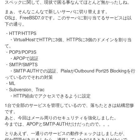
スペックに関して、現状で困る事なんてほとんど無かったしね。
まぁ、そんなこんなで新しいサーバに切り替えます。
OSは、FreeBSD7.0です。このサーバに割り当てるサービスは以
下の通り。
・HTTP/HTTPS
・VirtualHostでHTTPに3個、HTTPSに3個のドメインを割り当
て。
・POP3/POP3S
・APOPで認証
・SMTP/SMPTS
・SMTP-AUTHでの認証、PlalaがOutbound Port25 Blockingを行
っているのでそれの対策
・ML
・Subversion、Trac
・HTTP経由でアクセスできるように設定
1台で全部のサービスを管理しているので、落ちたときは結構悲惨
です。
あと、今回はメール周りのセキュリティを強化しました。
今までは、APOPとSMTP-AUTHだけだったので。。。
とりあえず、一通りのサービスの動作チェックはしましたが、
何か問題がありましたら、連絡していただけるとありがたいで