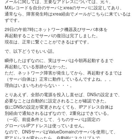
メールに関しては、主要なアドレスについては、元々、
MXレコードを自分のサーバとxreaのサーバに設定してあり、
通常なら、障害発生時はxrea経由でメールがこちらに来ているは
ずです。
29日の午前7時にネットワーク機器及びサーバ本体を
再起動することでサーバの復旧は完了しました。
現在は、正常に繋ぐことができるはずです。
で、以下どうでもいい話。
瞬停したはずなのに、実はサーバは今朝再起動するまで
再起動している形跡がなかった。
ただ、ネットワーク障害が発生してから、再起動するまでは
（サーバ自体は）正常に動作しているんですよね。。。
理由はいまいちわからない・・・。
とりあえず、全部の電源を投入し直せば、DNSの設定まで、
必要なことは自動的に設定されることが確認できた。
仮にDNSの設定が変更されなくても、IPアドレス自体は
別経由で通知されるはずなので、2重化はできている。
（一応、前提条件として、うちのサーバは固定の
グローバルIPアドレスは使っていません。
なので、DNSサーバはValueDomainのサーバを使用して、
IPアドレスが変わったら、自動的にスクリプトで