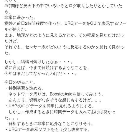
2時間ほど炎天下の中でいろいろとログ取りしたりとかしていた
ら、
非常に暑かった。
意外と前日2時間程度で作った、URGデータをGUIで表示するツー
ルが使えた。
まぁ、地形がどのように見えるかとか、その程度を見ただけだっ
たけど、
それでも、センサー系がどのように反応するのかを見れて良かっ
た。
しかし、結構日焼けしたなぁ・・・。
逆に言えば、今まで日焼けするようなことを、
今年はまだしてなかったわけだ・・・。
今日のやること。
・特別演習を進める。
ネットワーク周りは、BoostのAsioを使ってみよう。
あんまり、資料がなさそうな感じもするけど。。。
・URGのログデータを簡単に見れるようにする。
しかし、作成するときに時間データを入れておけば良かっ
た。。。
解析するときに非常に厄介なことになりそう。
・URGデータ表示ソフトをもう少し改良する。