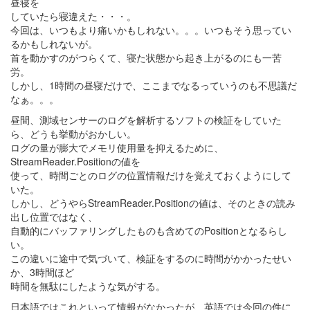
昼寝を
していたら寝違えた・・・。
今回は、いつもより痛いかもしれない。。。いつもそう思ってい
るかもしれないが。
首を動かすのがつらくて、寝た状態から起き上がるのにも一苦
労。
しかし、1時間の昼寝だけで、ここまでなるっていうのも不思議だ
なぁ。。。
昼間、測域センサーのログを解析するソフトの検証をしていた
ら、どうも挙動がおかしい。
ログの量が膨大でメモリ使用量を抑えるために、
StreamReader.Positionの値を
使って、時間ごとのログの位置情報だけを覚えておくようにして
いた。
しかし、どうやらStreamReader.Positionの値は、そのときの読み
出し位置ではなく、
自動的にバッファリングしたものも含めてのPositionとなるらし
い。
この違いに途中で気づいて、検証をするのに時間がかかったせい
か、3時間ほど
時間を無駄にしたような気がする。
日本語ではこれといって情報がなかったが、英語では今回の件に