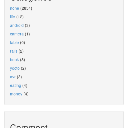
none
(2854)
life
(12)
android
(3)
camera
(1)
table
(0)
rails
(2)
book
(3)
yocto
(2)
avr
(3)
eating
(4)
money
(4)
Comment