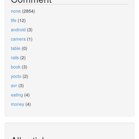
none
(2854)
life
(12)
android
(3)
camera
(1)
table
(0)
rails
(2)
book
(3)
yocto
(2)
avr
(3)
eating
(4)
money
(4)