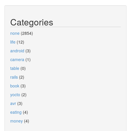
Categories
none
(2854)
life
(12)
android
(3)
camera
(1)
table
(0)
rails
(2)
book
(3)
yocto
(2)
avr
(3)
eating
(4)
money
(4)