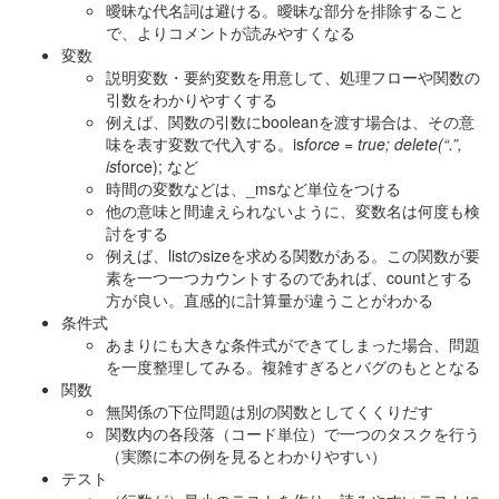
曖昧な代名詞は避ける。曖昧な部分を排除すること
で、よりコメントが読みやすくなる
変数
説明変数・要約変数を用意して、処理フローや関数の
引数をわかりやすくする
例えば、関数の引数にbooleanを渡す場合は、その意
味を表す変数で代入する。is
force = true; delete(“.”,
is
force); など
時間の変数などは、_msなど単位をつける
他の意味と間違えられないように、変数名は何度も検
討をする
例えば、listのsizeを求める関数がある。この関数が要
素を一つ一つカウントするのであれば、countとする
方が良い。直感的に計算量が違うことがわかる
条件式
あまりにも大きな条件式ができてしまった場合、問題
を一度整理してみる。複雑すぎるとバグのもととなる
関数
無関係の下位問題は別の関数としてくくりだす
関数内の各段落（コード単位）で一つのタスクを行う
（実際に本の例を見るとわかりやすい）
テスト