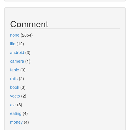
Comment
none
(2854)
life
(12)
android
(3)
camera
(1)
table
(0)
rails
(2)
book
(3)
yocto
(2)
avr
(3)
eating
(4)
money
(4)