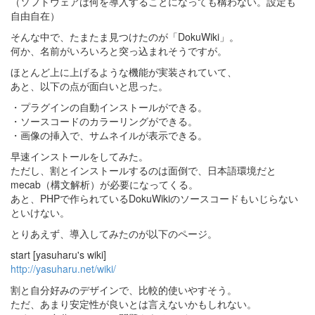
（ソフトウェアは何を導入することになっても構わない。設定も
自由自在）
そんな中で、たまたま見つけたのが「DokuWiki」。
何か、名前がいろいろと突っ込まれそうですが。
ほとんど上に上げるような機能が実装されていて、
あと、以下の点が面白いと思った。
・プラグインの自動インストールができる。
・ソースコードのカラーリングができる。
・画像の挿入で、サムネイルが表示できる。
早速インストールをしてみた。
ただし、割とインストールするのは面倒で、日本語環境だと
mecab（構文解析）が必要になってくる。
あと、PHPで作られているDokuWikiのソースコードもいじらない
といけない。
とりあえず、導入してみたのが以下のページ。
start [yasuharu's wiki]
http://yasuharu.net/wiki/
割と自分好みのデザインで、比較的使いやすそう。
ただ、あまり安定性が良いとは言えないかもしれない。