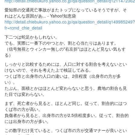
http://detail.chiebukuro.yahoo.co.jp/qa/question_detail/q1211472362
愛知県の交通死亡事故がまたトップになっているそうですが、そ
れはどんな原因があ... - Yahoo!知恵袋
http://detail.chiebukuro.yahoo.co.jp/qa/question_detail/q149985249?
fr=rcmd_chie_detail
下二つは蛇足かもしれない。
でも、実際に一番下のやつとか、割と心当たりはあります。
（信号無視とウィンカー無しの"右左折"はほとんど見ない気もす
る）
しっかりと比較するためには、人口に対する割合を考えないとい
けないので、それを考えた上で検証してみる。
つくば市と出身市の人口の違いは、2倍程度（出身市の方が多
い）。
たぶん、面積とかはほとんど変わらないと思う。農地の割合も見
た目では変わらない。
まず、死亡者から見ると、ほとんど同じ。従って、割合的にはつ
くば市の方が高い。
負傷者から見ると、出身市の方が2.5倍程度多い。従って、割合的
には出身市の方が多い。
この数字だけ見ていると、つくば市の方が交通マナーが良いとい