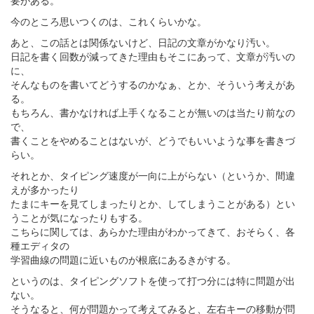
要がある。
今のところ思いつくのは、これくらいかな。
あと、この話とは関係ないけど、日記の文章がかなり汚い。
日記を書く回数が減ってきた理由もそこにあって、文章が汚いの
に、
そんなものを書いてどうするのかなぁ、とか、そういう考えがあ
る。
もちろん、書かなければ上手くなることが無いのは当たり前なの
で、
書くことをやめることはないが、どうでもいいような事を書きづ
らい。
それとか、タイピング速度が一向に上がらない（というか、間違
えが多かったり
たまにキーを見てしまったりとか、してしまうことがある）とい
うことが気になったりもする。
こちらに関しては、あらかた理由がわかってきて、おそらく、各
種エディタの
学習曲線の問題に近いものが根底にあるきがする。
というのは、タイピングソフトを使って打つ分には特に問題が出
ない。
そうなると、何が問題かって考えてみると、左右キーの移動が問