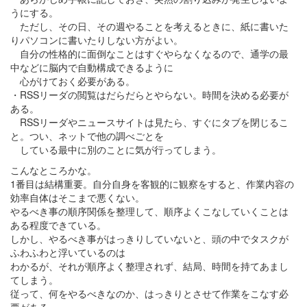
うにする。
ただし、その日、その週やることを考えるときに、紙に書いた
りパソコンに書いたりしない方がよい。
自分の性格的に面倒なことはすぐやらなくなるので、通学の最
中などに脳内で自動構成できるように
心がけておく必要がある。
・RSSリーダの閲覧はだらだらとやらない。時間を決める必要が
ある。
RSSリーダやニュースサイトは見たら、すぐにタブを閉じるこ
と。つい、ネットで他の調べごとを
している最中に別のことに気が行ってしまう。
こんなところかな。
1番目は結構重要。自分自身を客観的に観察をすると、作業内容の
効率自体はそこまで悪くない。
やるべき事の順序関係を整理して、順序よくこなしていくことは
ある程度できている。
しかし、やるべき事がはっきりしていないと、頭の中でタスクが
ふわふわと浮いているのは
わかるが、それが順序よく整理されず、結局、時間を持てあまし
てしまう。
従って、何をやるべきなのか、はっきりとさせて作業をこなす必