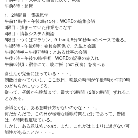
午前8時：起床
1、2時間目：電磁気学
午前11時半～午後0時15分：WORDの編集会議
3限目：溜まっていた作業をこなす
4限目：情報システム概論
5限目：つくばマラソン、9.1kmを5分30秒/kmのペースで走る。
午後5時～午後6時：委員会関係で、先生と会議
午後6時半～午後7時頃：とある仕事の会議
午後7時～午後10時半頃：WORDの記事の赤入れ
午前0時頃：宿舎にて、晩ご飯（not 夜食）を食べる
食生活が完全に狂っている・・・。
朝飯は食べてないし、ここ数日、晩飯の時間が午後6時か午前0時
のどちらかになってる。
従って、昼飯から晩飯まで、最大で6時間（2倍の時間）ずれるこ
とがある。
会議とかは、ある意味仕方がないのかな・・・。
何だかんだで、この日が極端な睡眠時間なだけであって、普段
は、6時間程度寝ている。
しかし、ある意味怖いのは、まだ、これがはじまりに過ぎない可
能性があることか・・・。