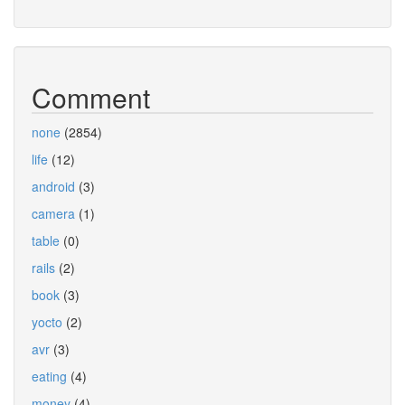
Comment
none
(2854)
life
(12)
android
(3)
camera
(1)
table
(0)
rails
(2)
book
(3)
yocto
(2)
avr
(3)
eating
(4)
money
(4)