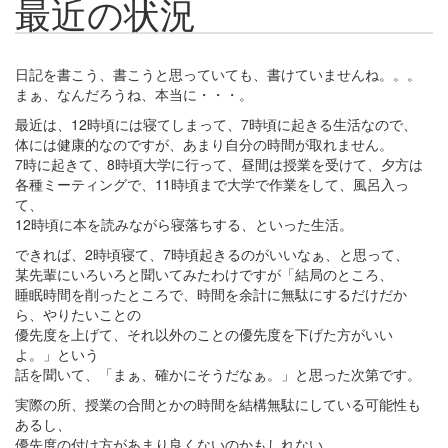
最近の状況
日記を書こう、書こうと思っていても、書けていませんね。。。
まぁ、なんだろうね、本当に・・・。
最近は、12時頃には寝てしまって、7時頃に起きる生活なので、
体には健康的なのですが、あまり自分の時間が取れません。
7時に起きて、8時頃大学に行って、昼間は授業を受けて、夕方は
各種ミーティングで、11時頃まで大学で作業をして、風呂入っ
て、
12時頃に本を読みながら寝落ちする、といった生活。
できれば、2時頃寝て、7時頃起きるのがいいなぁ、と思って、
某先輩にいろいろと聞いてみたわけですが「結局のところ、
睡眠時間を削ったところで、時間を余計に無駄にするだけだか
ら、やりたいことの
優先度を上げて、それ以外のことの優先度を下げた方がいい
よ。」という
話を聞いて、「まぁ、確かにそうだなぁ。」と思った次第です。
実際の所、授業の合間とかの時間を結構無駄にしている可能性も
あるし、
優先度の付け方があまり良くないのかもしれない。