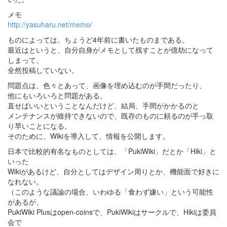
メモ
http://yasuharu.net/memo/
ものによっては、ちょうど4年前に書いたものまである。
最近はというと、自分自身がメモとして残すことが億劫になって
しまって、
全然投稿していない。
問題点は、色々とあって、画像を埋め込むのが手間だったり、
他にもいろいろと問題がある。
直せばいいということなんだけど、結局、手間がかかるのと
メンテナンスが維持できないので、既存のものに頼るのが手っ取
り早いことになる。
そのために、Wikiを導入して、情報を公開します。
日本で比較的有名なものとしては、「PukiWiki」だとか「Hiki」と
いった
Wikiがあるけど、自分としてはデザイン周りとか、機能面で好きに
なれない。
（このような議論の場合、いわゆる「食わず嫌い」という可能性
があるが、
PukiWiki Plusはopen-coinsで、PukiWikiはサークルで、Hikiは委員
会で