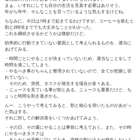
まぁ、いずれにしても自分の生活を見直す必要はありそう。
年がら年中、そんなことを言っているような気もするけどね。
ちなみに、今日は1時まで起きてるわけですが、コーヒーを飲むと
割と2時頃まででも大丈夫なことがわかった。
これを継続させるかどうかは微妙だけど。
効率的に行動できていない要因として考えられるものを、適当に
あげてみる。
・時間ごとにやることが決まっていないため、適当なことをして
時間を過ごしてしまう。
・やるべき事がちゃんと整理されていないので、全てが把握し切
れていない。
そのため、突然、タスクが発生する場合が多々ある。
・ニュースを見ている事が割とある。ニュースも重要だけど、ち
ょっと時間を割き過ぎかも。
んー、こうやって考えてみると、割と核心を突いたものがあがっ
た気はする。
それに対しての解決策をいくつかあげてみよう。
・その日、その週にやることは事前に考えておく。また、その時
にやるべきタスクは
あらかじめ手帳に記しておき、突然の割り込みが発生しないよ