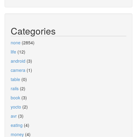
Categories
none
(2854)
life
(12)
android
(3)
camera
(1)
table
(0)
rails
(2)
book
(3)
yocto
(2)
avr
(3)
eating
(4)
money
(4)