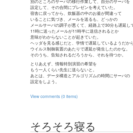
別のところのサーバの移行作業して、自分のサーバを
設定して、その合間にプレゼンを考えていた。
宿舎に戻ってから、炊飯器の中のお釜が間違って
いることに気づき、メールを送るも、どっかの
メールサーバの調子が悪くて、経路上で30分も遅延し
11時に送ったメールが11時半に送信されるとか
意味がわからないことが起きていた。
ヘッダを見る感じだと、学情で遅延しているようだか
ウイルス制御装置のあたりで遅延が発生したのかな。
そのうち、告知されるだろうから、それを待つか。
とりあえず、情報特別演習の希望を
もう一人くらい先生に送らないと。
あとは、データ構造とアルゴリズムの時間にサーバの
設定をしよう。
View comments (0 items)
そろそろ寝る