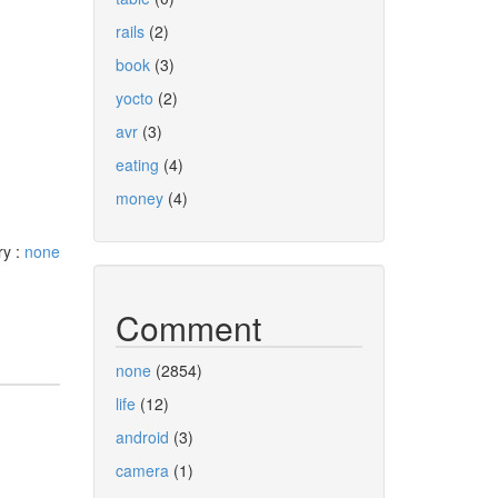
rails
(2)
book
(3)
yocto
(2)
avr
(3)
eating
(4)
money
(4)
ry :
none
Comment
none
(2854)
life
(12)
android
(3)
camera
(1)