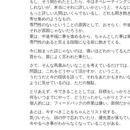
もし、そう聞かれたとしたら、今はオペレーティング
しれないが、本当にそれに詳しいかというと、そんな
もっと詳しい人間はいくらでもいるし、どれも聞き飽
寄せ集めのようなもの。
専門性のないということの原因として、おそらく、中
それが原因じゃないだろうか。
要は、中途半端に事を進めるから、ちゃんとした事は
専門性のあると言える段階になる前に飽きてくる。
今に始まった話じゃないのは、痛いほどわかってるん
昔から、親によく言われた事だし。
さて、そんな馬鹿みたいなことを考えているだけでは
問題は、これをどうやって活かすか、ということ。
うだうだと今の現状を語って、それをあたかもきれい
ように見せているのは、ただの無駄。
とりあえず、今できることとしては、目標をしっかり
何をいつまでにやって、どうだったかしっかりとフィ
個人的には、フィードバックの作業は嫌い。面倒だか
あとは、今すべきことをちゃんとリスト化する。
気づいたら、頭の中で忘れていたり、優先度が落ちて
今やるべき事がわからなくなっていることがある。