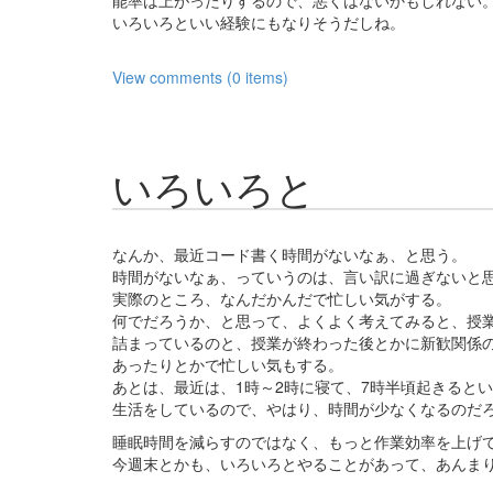
能率は上がったりするので、悪くはないかもしれない
いろいろといい経験にもなりそうだしね。
View comments (0 items)
いろいろと
なんか、最近コード書く時間がないなぁ、と思う。
時間がないなぁ、っていうのは、言い訳に過ぎないと
実際のところ、なんだかんだで忙しい気がする。
何でだろうか、と思って、よくよく考えてみると、授
詰まっているのと、授業が終わった後とかに新歓関係
あったりとかで忙しい気もする。
あとは、最近は、1時～2時に寝て、7時半頃起きると
生活をしているので、やはり、時間が少なくなるのだ
睡眠時間を減らすのではなく、もっと作業効率を上げ
今週末とかも、いろいろとやることがあって、あんま