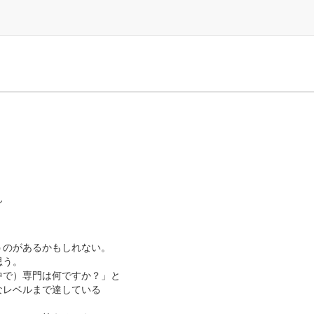
ん
うのがあるかもしれない。
思う。
中で）専門は何ですか？」と
なレベルまで達している