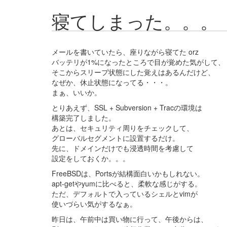
寝てしまった。。。
メールを書いていたら、座りながら寝てた orz
バッテリが1%になったところで目が覚めた気がして、
そこからスリープ状態にした覚えはあるんだけど、
なぜか、休止状態になってる・・・。
まぁ、いいか。
とりあえず、SSL + Subversion + Tracの環境は
構築完了しました。
あとは、セキュリティ周りをチェックして、
グローバルセグメントに設置するだけ。
先に、ドメインだけでも浸透時間を考慮して
設定をしておくか。。。
FreeBSDは、Portsが結構面白いかもしれない。
apt-getやyumに比べると、柔軟な感じがする。
ただ、デフォルトで入っているシェルとvimが
使いづらい気がするなぁ。
昨日は、午前中は買い物に行って、午後からは、