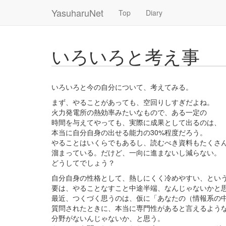
YasuharuNet
Top
Diary
いろいろと考え事
いろいろと今の自分について、考えてみる。
まず、やることがあっても、空回りしすぎだよね。
火力発電所の熱効率みたいなもので、ある一定の
時間を与えてやっても、実際に成果として出るのは、
本当に自分自身の出せる能力の30%程度だろう。
やることはいくらでもあるし、読むべき資料もたくさ
溜まっている。だけど、一向に進まないし減らない。
どうしてでしょう？
自分自身の性格として、熱しにくく冷めやすい、とい
要は、やることなすこと中途半端、なんじゃないかと
最近、つくづく思うのは、仮に「あなたの（情報系の
質問されたときに、本当に専門性があると言えるよう
分野がないんじゃないか、と思う。