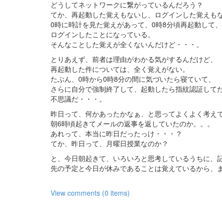
どうしてネットワークに繋がっているんだろう？
てか、再起動した覚えもないし、ログインした覚えも
0時に時計を見た覚えがあって、0時8分頃再起動して、
ログインしたことになっている。
そんなことした覚えが全くないんだけど・・・。
とりあえず、前者は理由がわかる気がするんだけど、
再起動した件については、全く覚えがない。
たぶん、0時から0時8分の間に気づいたら寝ていて、
さらに自分で強制終了して、起動したら指紋認証して
不思議だ・・・。
昨日って、何かあったかなぁ、と思ってよくよく考え
朝6時頃起きてメールの返事を返していたのか。。。
あれって、本当に昨日だったっけ・・・？
てか、昨日って、月曜日授業なのか？
と、今日朝起きて、いろいろと思考しているうちに、
先の予定と今日が休みであることは覚えているから、
View comments (0 items)