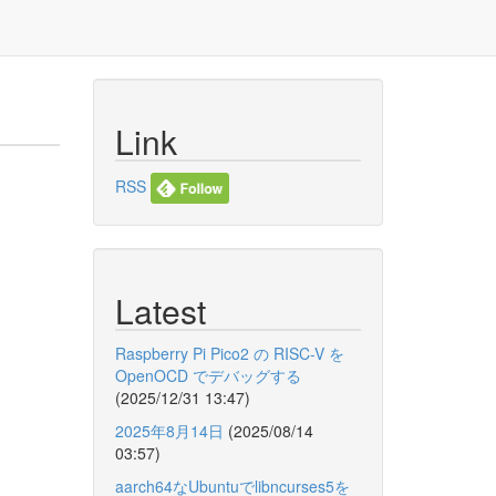
Link
RSS
Latest
Raspberry Pi Pico2 の RISC-V を
OpenOCD でデバッグする
(2025/12/31 13:47)
2025年8月14日
(2025/08/14
03:57)
aarch64なUbuntuでlibncurses5を