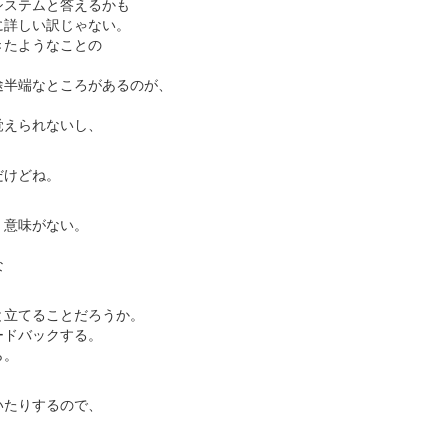
システムと答えるかも
に詳しい訳じゃない。
きたようなことの
途半端なところがあるのが、
覚えられないし、
だけどね。
、意味がない。
な
と立てることだろうか。
ードバックする。
ら。
いたりするので、