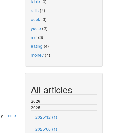
table
(0)
rails
(2)
book
(3)
yocto
(2)
avr
(3)
eating
(4)
money
(4)
All articles
2026
2025
ry :
none
2025/12 (1)
2025/08 (1)