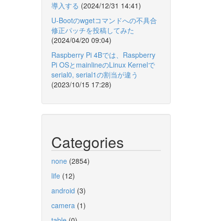
導入する
(2024/12/31 14:41)
U-Bootのwgetコマンドへの不具合
修正パッチを投稿してみた
(2024/04/20 09:04)
Raspberry Pi 4Bでは、Raspberry
Pi OSとmainlineのLinux Kernelで
serial0, serial1の割当が違う
(2023/10/15 17:28)
Categories
none
(2854)
life
(12)
android
(3)
camera
(1)
table
(0)