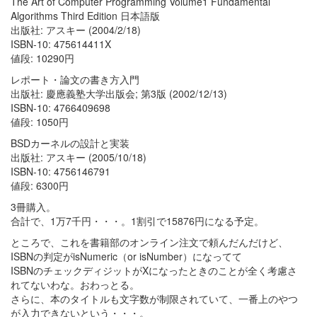
The Art of Computer Programming Volume1 Fundamental
Algorithms Third Edition 日本語版
出版社: アスキー (2004/2/18)
ISBN-10: 475614411X
値段: 10290円
レポート・論文の書き方入門
出版社: 慶應義塾大学出版会; 第3版 (2002/12/13)
ISBN-10: 4766409698
値段: 1050円
BSDカーネルの設計と実装
出版社: アスキー (2005/10/18)
ISBN-10: 4756146791
値段: 6300円
3冊購入。
合計で、1万7千円・・・。1割引で15876円になる予定。
ところで、これを書籍部のオンライン注文で頼んだんだけど、
ISBNの判定がisNumeric（or isNumber）になってて
ISBNのチェックディジットがXになったときのことが全く考慮さ
れてないわな。おわっとる。
さらに、本のタイトルも文字数が制限されていて、一番上のやつ
が入力できないという・・・。