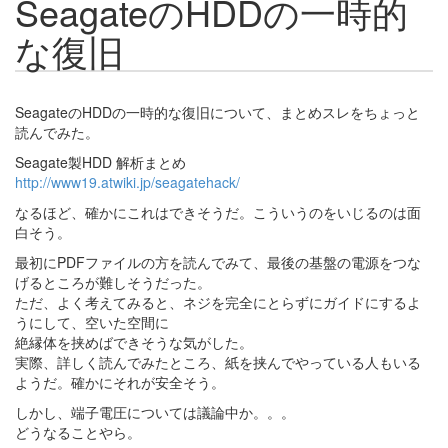
SeagateのHDDの一時的
な復旧
SeagateのHDDの一時的な復旧について、まとめスレをちょっと
読んでみた。
Seagate製HDD 解析まとめ
http://www19.atwiki.jp/seagatehack/
なるほど、確かにこれはできそうだ。こういうのをいじるのは面
白そう。
最初にPDFファイルの方を読んでみて、最後の基盤の電源をつな
げるところが難しそうだった。
ただ、よく考えてみると、ネジを完全にとらずにガイドにするよ
うにして、空いた空間に
絶縁体を挟めばできそうな気がした。
実際、詳しく読んでみたところ、紙を挟んでやっている人もいる
ようだ。確かにそれが安全そう。
しかし、端子電圧については議論中か。。。
どうなることやら。