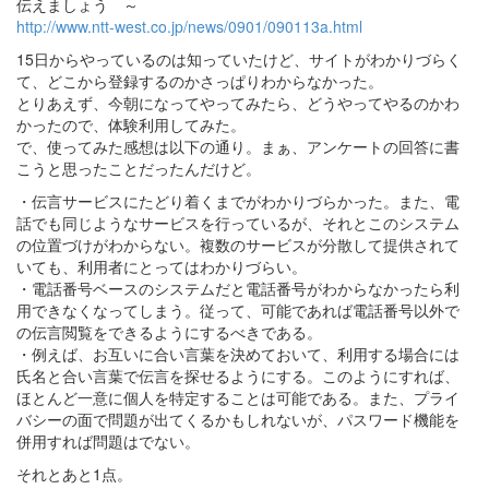
伝えましょう ～
http://www.ntt-west.co.jp/news/0901/090113a.html
15日からやっているのは知っていたけど、サイトがわかりづらく
て、どこから登録するのかさっぱりわからなかった。
とりあえず、今朝になってやってみたら、どうやってやるのかわ
かったので、体験利用してみた。
で、使ってみた感想は以下の通り。まぁ、アンケートの回答に書
こうと思ったことだったんだけど。
・伝言サービスにたどり着くまでがわかりづらかった。また、電
話でも同じようなサービスを行っているが、それとこのシステム
の位置づけがわからない。複数のサービスが分散して提供されて
いても、利用者にとってはわかりづらい。
・電話番号ベースのシステムだと電話番号がわからなかったら利
用できなくなってしまう。従って、可能であれば電話番号以外で
の伝言閲覧をできるようにするべきである。
・例えば、お互いに合い言葉を決めておいて、利用する場合には
氏名と合い言葉で伝言を探せるようにする。このようにすれば、
ほとんど一意に個人を特定することは可能である。また、プライ
バシーの面で問題が出てくるかもしれないが、パスワード機能を
併用すれば問題はでない。
それとあと1点。