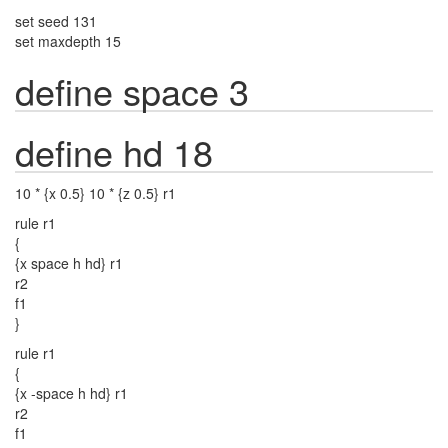
set seed 131
set maxdepth 15
define space 3
define hd 18
10 * {x 0.5} 10 * {z 0.5} r1
rule r1
{
{x space h hd} r1
r2
f1
}
rule r1
{
{x -space h hd} r1
r2
f1